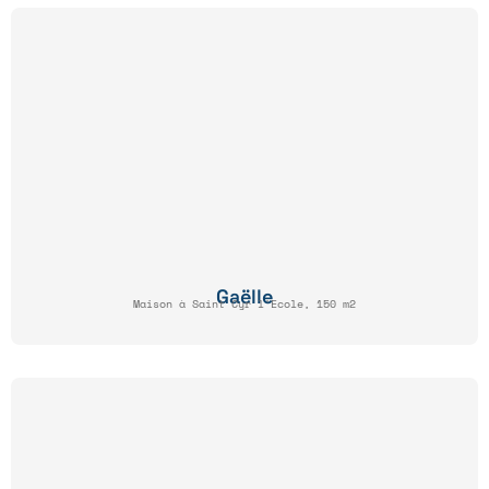
Gaëlle
Maison à Saint Cyr l'Ecole, 150 m2